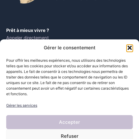
Prêt à mieux vivre ?
Appeler directement
Gérer le consentement
Localisation
Narbonne
Pour offrir les meilleures expériences, nous utilisons des technologies
Et alentours
telles que les cookies pour stocker et/ou accéder aux informations des
appareils. Le fait de consentir à ces technologies nous permettra de
Accueil
traiter des données telles que le comportement de navigation ou les ID
uniques sur ce site. Le fait de ne pas consentir ou de retirer son
Nettoyage énergétique des maisons
consentement peut avoir un effet négatif sur certaines caractéristiques
Nettoyage énergétique des lieux
et fonctions.
Nettoyage énergétique des personnes
Gérer les services
A propos
Contact
Accepter
Refuser
© Jean-Louis Santacruz Libération énergétique 2025
–